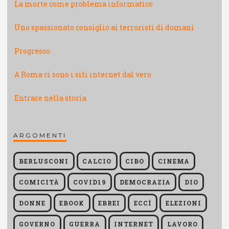
La morte come problema informatico
Uno spassionato consiglio ai terroristi di domani
Progresso
A Roma ci sono i siti internet dal vero
Entrare nella storia
ARGOMENTI
BERLUSCONI
CALCIO
CIBO
CINEMA
COMICITÀ
COVID19
DEMOCRAZIA
DIO
DONNE
EBOOK
EBREI
ECCÌ
ELEZIONI
GOVERNO
GUERRA
INTERNET
LAVORO