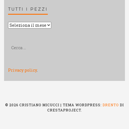
TUTTI I PEZZI
Tutti
i
pezzi
Ricerca
per:
Privacy policy
.
© 2026 CRISTIANO MICUCCI
|
TEMA WORDPRESS:
DRENTO
DI
CRESTAPROJECT.