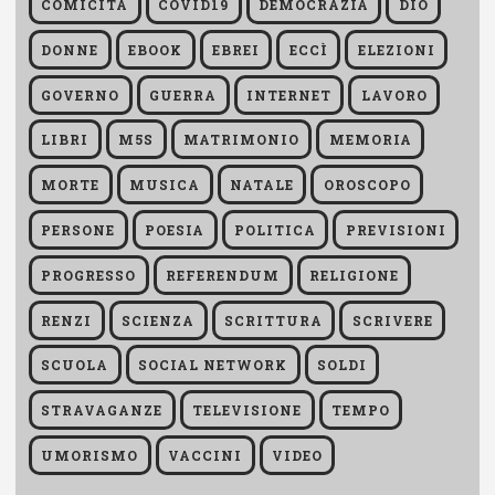
COMICITÀ
COVID19
DEMOCRAZIA
DIO
DONNE
EBOOK
EBREI
ECCÌ
ELEZIONI
GOVERNO
GUERRA
INTERNET
LAVORO
LIBRI
M5S
MATRIMONIO
MEMORIA
MORTE
MUSICA
NATALE
OROSCOPO
PERSONE
POESIA
POLITICA
PREVISIONI
PROGRESSO
REFERENDUM
RELIGIONE
RENZI
SCIENZA
SCRITTURA
SCRIVERE
SCUOLA
SOCIAL NETWORK
SOLDI
STRAVAGANZE
TELEVISIONE
TEMPO
UMORISMO
VACCINI
VIDEO