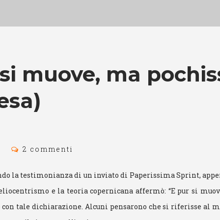
si muove, ma pochi
iesa)
5
2 commenti
ondo la testimonianza di un inviato di Paperissima Sprint, appen
’eliocentrismo e la teoria copernicana affermò: “E pur si muove
 con tale dichiarazione. Alcuni pensarono che si riferisse al m