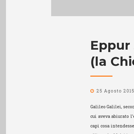
Eppur 
(la Ch
25 Agosto 201
Galileo Galilei, sec
cui aveva abiurato l
capì cosa intendesse