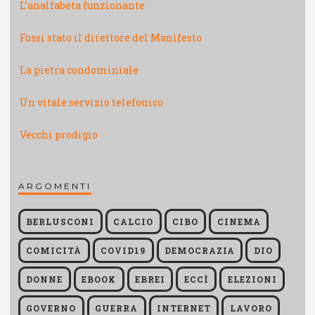
L’analfabeta funzionante
Fossi stato il direttore del Manifesto
La pietra condominiale
Un vitale servizio telefonico
Vecchi prodigio
ARGOMENTI
BERLUSCONI
CALCIO
CIBO
CINEMA
COMICITÀ
COVID19
DEMOCRAZIA
DIO
DONNE
EBOOK
EBREI
ECCÌ
ELEZIONI
GOVERNO
GUERRA
INTERNET
LAVORO