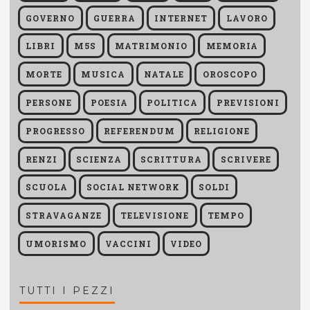
GOVERNO
GUERRA
INTERNET
LAVORO
LIBRI
M5S
MATRIMONIO
MEMORIA
MORTE
MUSICA
NATALE
OROSCOPO
PERSONE
POESIA
POLITICA
PREVISIONI
PROGRESSO
REFERENDUM
RELIGIONE
RENZI
SCIENZA
SCRITTURA
SCRIVERE
SCUOLA
SOCIAL NETWORK
SOLDI
STRAVAGANZE
TELEVISIONE
TEMPO
UMORISMO
VACCINI
VIDEO
TUTTI I PEZZI