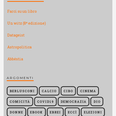
Farci su un libro
Un witz (8ª edizione)
Datageist
Astropolitica
Abbéstia
ARGOMENTI
BERLUSCONI
CALCIO
CIBO
CINEMA
COMICITÀ
COVID19
DEMOCRAZIA
DIO
DONNE
EBOOK
EBREI
ECCÌ
ELEZIONI