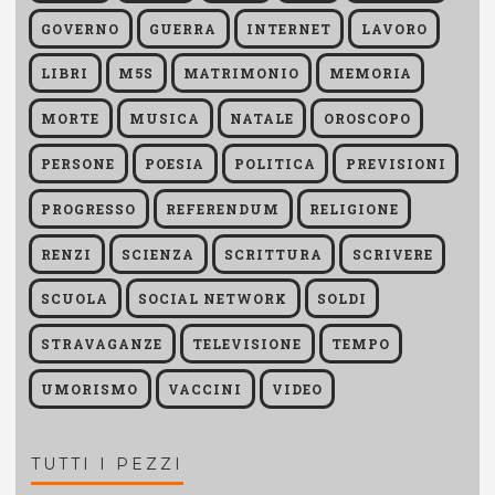
GOVERNO
GUERRA
INTERNET
LAVORO
LIBRI
M5S
MATRIMONIO
MEMORIA
MORTE
MUSICA
NATALE
OROSCOPO
PERSONE
POESIA
POLITICA
PREVISIONI
PROGRESSO
REFERENDUM
RELIGIONE
RENZI
SCIENZA
SCRITTURA
SCRIVERE
SCUOLA
SOCIAL NETWORK
SOLDI
STRAVAGANZE
TELEVISIONE
TEMPO
UMORISMO
VACCINI
VIDEO
TUTTI I PEZZI