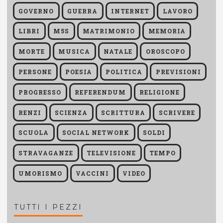
GOVERNO
GUERRA
INTERNET
LAVORO
LIBRI
M5S
MATRIMONIO
MEMORIA
MORTE
MUSICA
NATALE
OROSCOPO
PERSONE
POESIA
POLITICA
PREVISIONI
PROGRESSO
REFERENDUM
RELIGIONE
RENZI
SCIENZA
SCRITTURA
SCRIVERE
SCUOLA
SOCIAL NETWORK
SOLDI
STRAVAGANZE
TELEVISIONE
TEMPO
UMORISMO
VACCINI
VIDEO
TUTTI I PEZZI