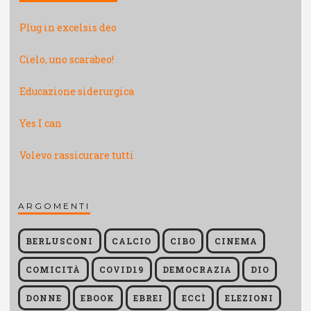
Plug in excelsis deo
Cielo, uno scarabeo!
Educazione siderurgica
Yes I can
Volevo rassicurare tutti
ARGOMENTI
BERLUSCONI
CALCIO
CIBO
CINEMA
COMICITÀ
COVID19
DEMOCRAZIA
DIO
DONNE
EBOOK
EBREI
ECCÌ
ELEZIONI