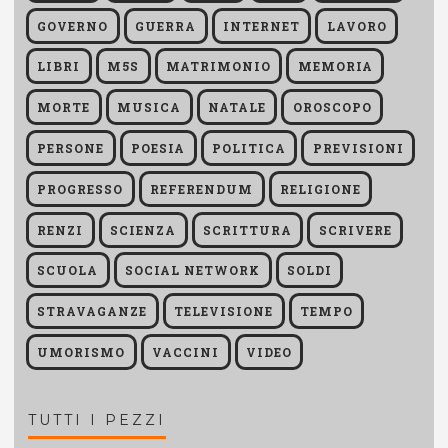
GOVERNO
GUERRA
INTERNET
LAVORO
LIBRI
M5S
MATRIMONIO
MEMORIA
MORTE
MUSICA
NATALE
OROSCOPO
PERSONE
POESIA
POLITICA
PREVISIONI
PROGRESSO
REFERENDUM
RELIGIONE
RENZI
SCIENZA
SCRITTURA
SCRIVERE
SCUOLA
SOCIAL NETWORK
SOLDI
STRAVAGANZE
TELEVISIONE
TEMPO
UMORISMO
VACCINI
VIDEO
TUTTI I PEZZI