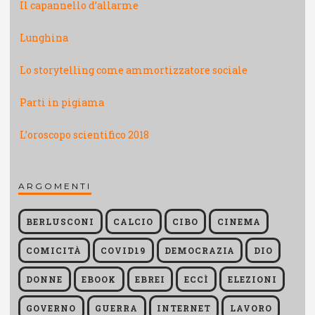
Il capannello d’allarme
Lunghina
Lo storytelling come ammortizzatore sociale
Parti in pigiama
L’oroscopo scientifico 2018
ARGOMENTI
BERLUSCONI
CALCIO
CIBO
CINEMA
COMICITÀ
COVID19
DEMOCRAZIA
DIO
DONNE
EBOOK
EBREI
ECCÌ
ELEZIONI
GOVERNO
GUERRA
INTERNET
LAVORO